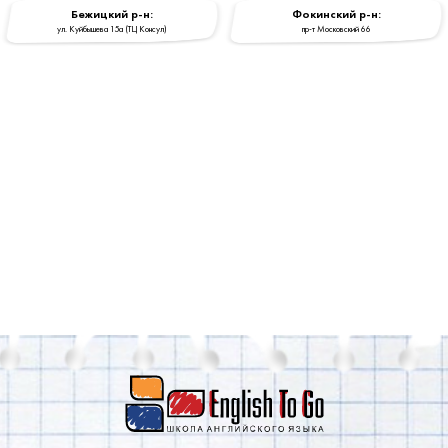
Бежицкий р-н:
Фокинский р-н:
ул. Куйбышева 15a (ТЦ Консул)
пр-т Московский 66