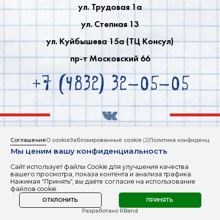
ул. Трудовая 1a
ул. Степная 13
ул. Куйбышева 15a (ТЦ Консул)
пр-т Московский 66
+7 (4832) 32-05-05
Соглашение
О cookie
Заблокированные cookie
(2)
Политика конфиденциал
ИНФОРМАЦИЯ ДЛЯ СЛАБОВИДЯЩИХ
Мы ценим вашу конфиденциальность
Политика обработки персональных данных
Сайт использует файлы Cookie для улучшения качества
вашего просмотра, показа контента и анализа трафика.
Copyright © 2000 - 2026
Нажимая "Принять", вы даёте согласие на использование
English To Go.
файлов cookie.
ОТКЛОНИТЬ
ПРИНЯТЬ
Забацано
Разработано RBand
R-BAND