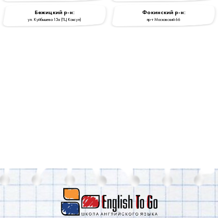
Бежицкий р-н:
Фокинский р-н:
ул. Куйбышева 15a (ТЦ Консул)
пр-т Московский 66