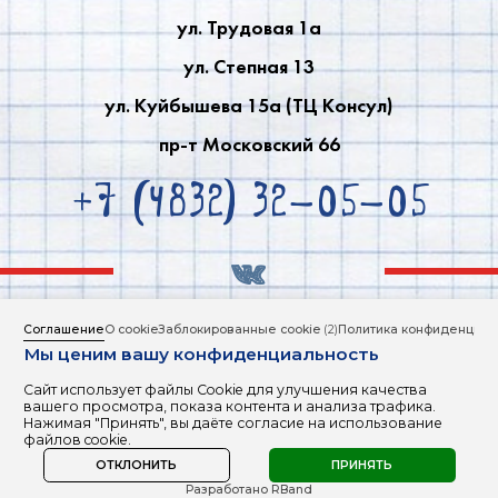
ул. Трудовая 1a
ул. Степная 13
ул. Куйбышева 15a (ТЦ Консул)
пр-т Московский 66
+7 (4832) 32-05-05
Соглашение
О cookie
Заблокированные cookie
(2)
Политика конфиденциал
ИНФОРМАЦИЯ ДЛЯ СЛАБОВИДЯЩИХ
Мы ценим вашу конфиденциальность
Политика обработки персональных данных
Сайт использует файлы Cookie для улучшения качества
вашего просмотра, показа контента и анализа трафика.
Copyright © 2000 - 2026
Нажимая "Принять", вы даёте согласие на использование
English To Go.
файлов cookie.
ОТКЛОНИТЬ
ПРИНЯТЬ
Забацано
Разработано RBand
R-BAND