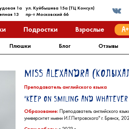
рудовая 1a
ул. Куйбышева 15a (ТЦ Консул)
тепная 13
пр-т Московский 66
ки
Подростки
Взрослые
Плюшки
Блог
Отзывы
Miss Alexandra (Колыха
Преподаватель английского языка
"Keep on smiling and whatever 
Преподаватель английского язык
Образование:
университет имени И.Г.Петровского" г. Брянск, 202
с 2023 г.