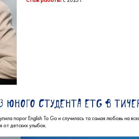
Стаж работы:
з юного студента ETG в тиче
пила порог English To Go и случилась та самая любовь на вс
я от детских улыбок.