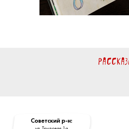
Расска
Cоветский р-н:
ул. Трудовая 1a