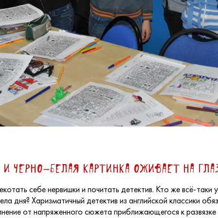
... и черно-белая картинка оживает на глаз
екотать себе нервишки и почитать детектив. Кто же всё-таки
бела дня? Харизматичный детектив из английской классики обя
олнение от напряженного сюжета приближающегося к развязке