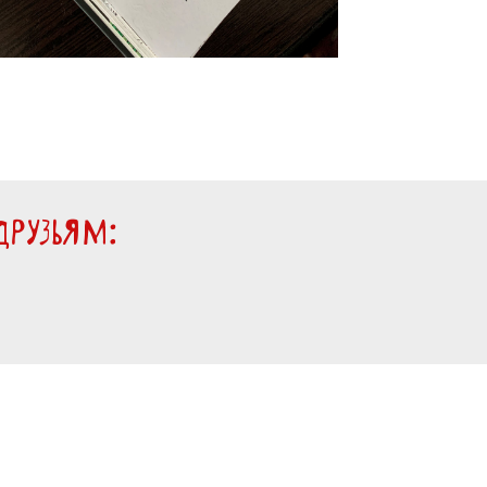
рузьям: