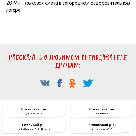
2019 г. - языковая смена в загородном оздоровительном
лагере
Рассказать о любимом преподавателе
друзьям:
Cоветский р-н:
Cоветский р-н:
ул. Трудовая 1a
ул. Степная 13
Бежицкий р-н:
Фокинский р-н:
ул. Куйбышева 15a (ТЦ Консул)
пр-т Московский 66