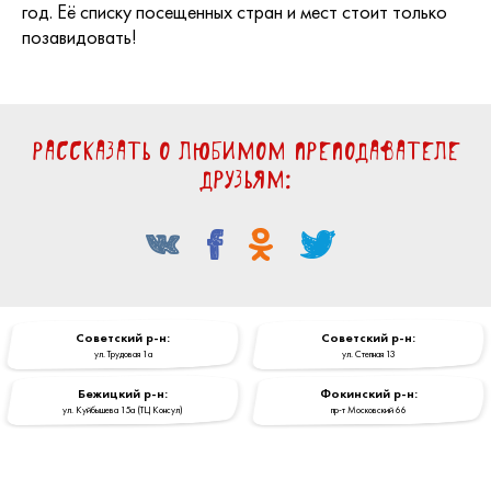
год. Её списку посещенных стран и мест стоит только
позавидовать!
Рассказать о любимом преподавателе
друзьям:
Cоветский р-н:
Cоветский р-н:
ул. Трудовая 1a
ул. Степная 13
Бежицкий р-н:
Фокинский р-н:
ул. Куйбышева 15a (ТЦ Консул)
пр-т Московский 66