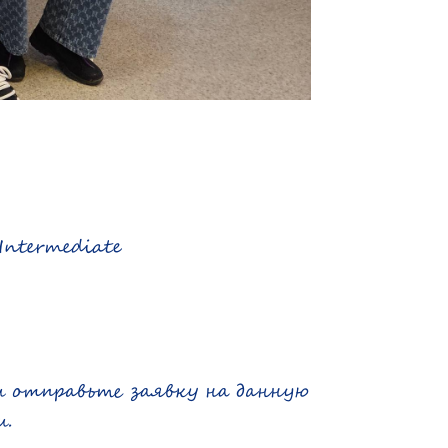
Intermediate
и отправьте заявку на данную
и.