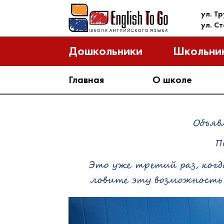
ул. Т
ул. С
Дошкольники
Школьни
Главная
О школе
Объяв
П
Это уже третий раз, когд
ловите эту возможность 