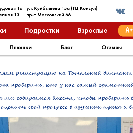
рудовая 1a
ул. Куйбышева 15a (ТЦ Консул)
тепная 13
пр-т Московский 66
ки
Подростки
Взрослые
Плюшки
Блог
Отзывы
ляем регистрацию на Тотальный диктант
ора проверить, кто у нас самый грамотны
а мы собираемся вместе, чтобы проверить
оценить свой прогресс в изучении языка и 