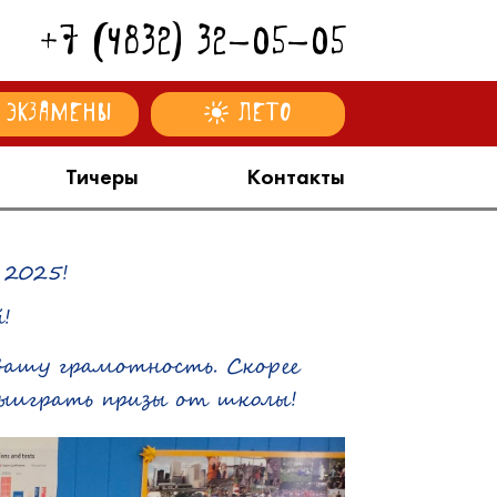
+7 (4832) 32-05-05
Экзамены
Лето
Тичеры
Контакты
 2025!
й!
 вашу грамотность. Скорее
выиграть призы от школы!