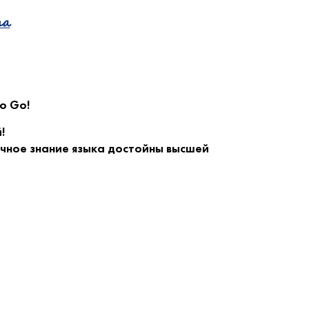
та
To Go!
!
ичное знание языка достойны высшей