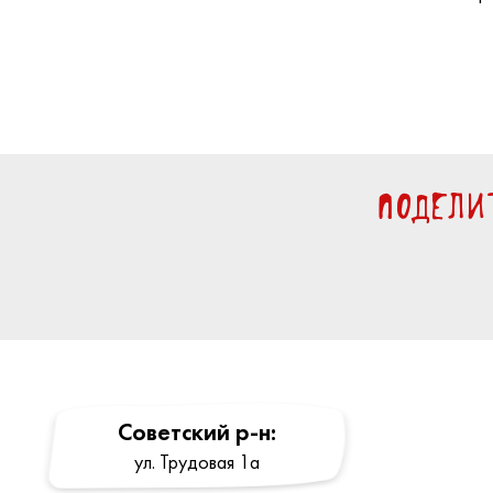
Подели
Cоветский р-н:
ул. Трудовая 1a